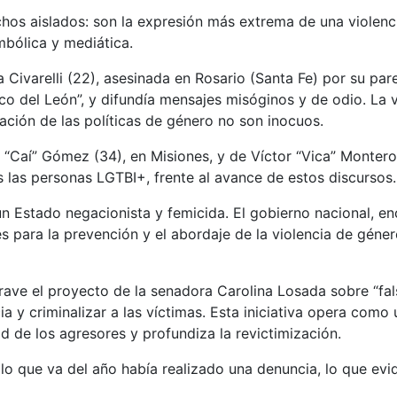
chos aislados: son la expresión más extrema de una violenc
mbólica y mediática.
Civarelli (22), asesinada en Rosario (Santa Fe) por su parej
 del León”, y difundía mensajes misóginos y de odio. La vi
ación de las políticas de género no son inocuos.
 “Caí” Gómez (34), en Misiones, y de Víctor “Vica” Montero
s las personas LGTBI+, frente al avance de estos discursos.
n Estado negacionista y femicida. El gobierno nacional, en
 para la prevención y el abordaje de la violencia de géner
rave el proyecto de la senadora Carolina Losada sobre “fal
a y criminalizar a las víctimas. Esta iniciativa opera com
ad de los agresores y profundiza la revictimización.
 lo que va del año había realizado una denuncia, lo que evi